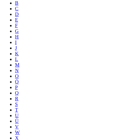
B
C
D
E
F
G
H
I
J
K
L
M
N
O
Ö
P
Q
R
S
T
U
Ü
V
W
X