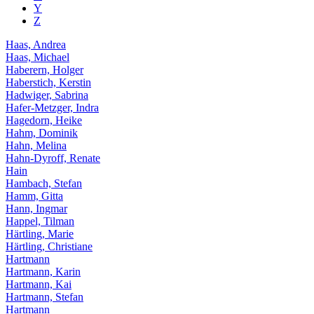
Y
Z
Haas, Andrea
Haas, Michael
Haberern, Holger
Haberstich, Kerstin
Hadwiger, Sabrina
Hafer-Metzger, Indra
Hagedorn, Heike
Hahm, Dominik
Hahn, Melina
Hahn-Dyroff, Renate
Hain
Hambach, Stefan
Hamm, Gitta
Hann, Ingmar
Happel, Tilman
Härtling, Marie
Härtling, Christiane
Hartmann
Hartmann, Karin
Hartmann, Kai
Hartmann, Stefan
Hartmann