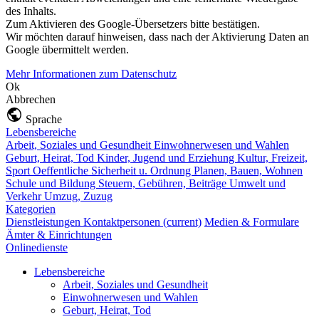
des Inhalts.
Zum Aktivieren des Google-Übersetzers bitte bestätigen.
Wir möchten darauf hinweisen, dass nach der Aktivierung Daten an
Google übermittelt werden.
Mehr Informationen zum Datenschutz
Ok
Abbrechen
Sprache
Lebensbereiche
Arbeit, Soziales und Gesundheit
Einwohnerwesen und Wahlen
Geburt, Heirat, Tod
Kinder, Jugend und Erziehung
Kultur, Freizeit,
Sport
Oeffentliche Sicherheit u. Ordnung
Planen, Bauen, Wohnen
Schule und Bildung
Steuern, Gebühren, Beiträge
Umwelt und
Verkehr
Umzug, Zuzug
Kategorien
Dienstleistungen
Kontaktpersonen
(current)
Medien & Formulare
Ämter & Einrichtungen
Onlinedienste
Lebensbereiche
Arbeit, Soziales und Gesundheit
Einwohnerwesen und Wahlen
Geburt, Heirat, Tod