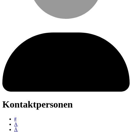
Kontaktpersonen
#
A
Ä