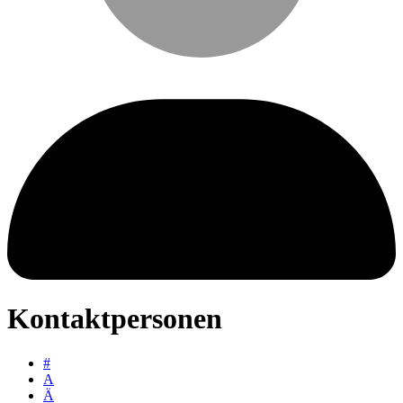
Kontaktpersonen
#
A
Ä