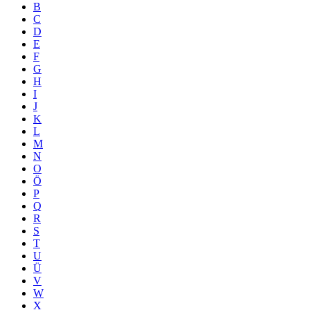
B
C
D
E
F
G
H
I
J
K
L
M
N
O
Ö
P
Q
R
S
T
U
Ü
V
W
X