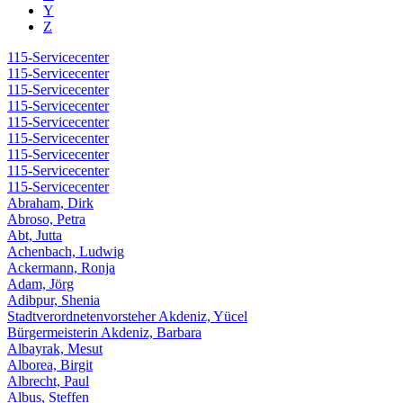
Y
Z
115-Servicecenter
115-Servicecenter
115-Servicecenter
115-Servicecenter
115-Servicecenter
115-Servicecenter
115-Servicecenter
115-Servicecenter
115-Servicecenter
Abraham, Dirk
Abroso, Petra
Abt, Jutta
Achenbach, Ludwig
Ackermann, Ronja
Adam, Jörg
Adibpur, Shenia
Stadtverordnetenvorsteher Akdeniz, Yücel
Bürgermeisterin Akdeniz, Barbara
Albayrak, Mesut
Alborea, Birgit
Albrecht, Paul
Albus, Steffen