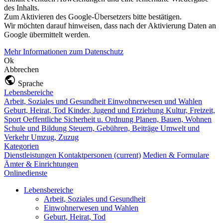
des Inhalts.
Zum Aktivieren des Google-Übersetzers bitte bestätigen.
Wir möchten darauf hinweisen, dass nach der Aktivierung Daten an
Google übermittelt werden.
Mehr Informationen zum Datenschutz
Ok
Abbrechen
Sprache
Lebensbereiche
Arbeit, Soziales und Gesundheit
Einwohnerwesen und Wahlen
Geburt, Heirat, Tod
Kinder, Jugend und Erziehung
Kultur, Freizeit,
Sport
Oeffentliche Sicherheit u. Ordnung
Planen, Bauen, Wohnen
Schule und Bildung
Steuern, Gebühren, Beiträge
Umwelt und
Verkehr
Umzug, Zuzug
Kategorien
Dienstleistungen
Kontaktpersonen
(current)
Medien & Formulare
Ämter & Einrichtungen
Onlinedienste
Lebensbereiche
Arbeit, Soziales und Gesundheit
Einwohnerwesen und Wahlen
Geburt, Heirat, Tod