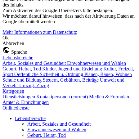
des Inhalts.
Zum Aktivieren des Google-Übersetzers bitte bestätigen.
Wir möchten darauf hinweisen, dass nach der Aktivierung Daten an
Google übermittelt werden.
Mehr Informationen zum Datenschutz
Ok
Abbrechen
Sprache
Lebensbereiche
Arbeit, Soziales und Gesundheit
Einwohnerwesen und Wahlen
Geburt, Heirat, Tod
Kinder, Jugend und Erziehung
Kultur, Freizeit,
Sport
Oeffentliche Sicherheit u. Ordnung
Planen, Bauen, Wohnen
Schule und Bildung
Steuern, Gebühren, Beiträge
Umwelt und
Verkehr
Umzug, Zuzug
Kategorien
Dienstleistungen
Kontaktpersonen
(current)
Medien & Formulare
Ämter & Einrichtungen
Onlinedienste
Lebensbereiche
Arbeit, Soziales und Gesundheit
Einwohnerwesen und Wahlen
Geburt, Heirat, Tod