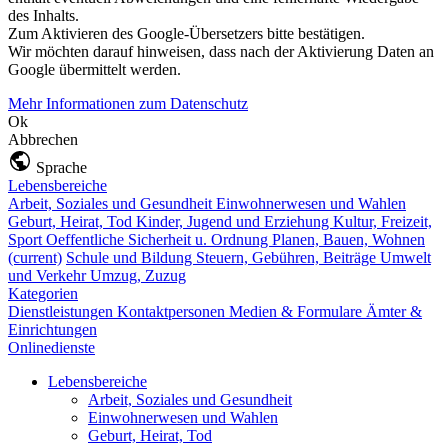
des Inhalts.
Zum Aktivieren des Google-Übersetzers bitte bestätigen.
Wir möchten darauf hinweisen, dass nach der Aktivierung Daten an
Google übermittelt werden.
Mehr Informationen zum Datenschutz
Ok
Abbrechen
Sprache
Lebensbereiche
Arbeit, Soziales und Gesundheit
Einwohnerwesen und Wahlen
Geburt, Heirat, Tod
Kinder, Jugend und Erziehung
Kultur, Freizeit,
Sport
Oeffentliche Sicherheit u. Ordnung
Planen, Bauen, Wohnen
(current)
Schule und Bildung
Steuern, Gebühren, Beiträge
Umwelt
und Verkehr
Umzug, Zuzug
Kategorien
Dienstleistungen
Kontaktpersonen
Medien & Formulare
Ämter &
Einrichtungen
Onlinedienste
Lebensbereiche
Arbeit, Soziales und Gesundheit
Einwohnerwesen und Wahlen
Geburt, Heirat, Tod