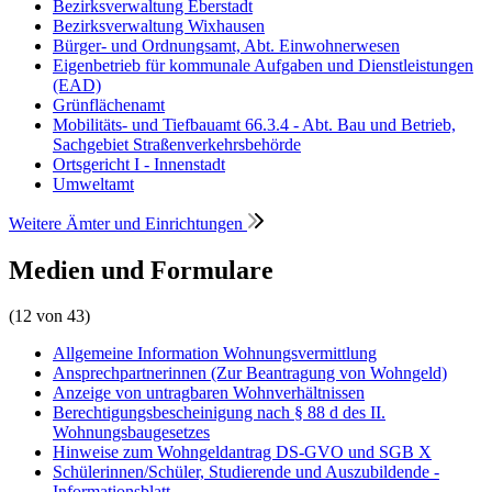
Bezirksverwaltung Eberstadt
Bezirksverwaltung Wixhausen
Bürger- und Ordnungsamt, Abt. Einwohnerwesen
Eigenbetrieb für kommunale Aufgaben und Dienstleistungen
(EAD)
Grünflächenamt
Mobilitäts- und Tiefbauamt 66.3.4 - Abt. Bau und Betrieb,
Sachgebiet Straßenverkehrsbehörde
Ortsgericht I - Innenstadt
Umweltamt
Weitere Ämter und Einrichtungen
Medien und Formulare
(12 von 43)
Allgemeine Information Wohnungsvermittlung
Ansprechpartnerinnen (Zur Beantragung von Wohngeld)
Anzeige von untragbaren Wohnverhältnissen
Berechtigungsbescheinigung nach § 88 d des II.
Wohnungsbaugesetzes
Hinweise zum Wohngeldantrag DS-GVO und SGB X
Schülerinnen/Schüler, Studierende und Auszubildende -
Informationsblatt