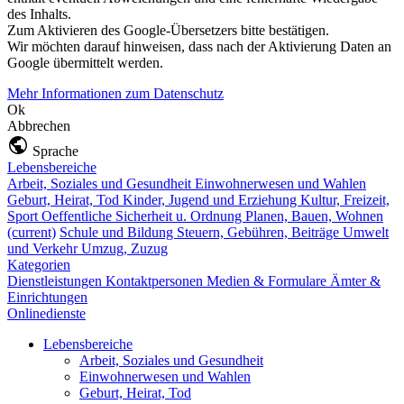
des Inhalts.
Zum Aktivieren des Google-Übersetzers bitte bestätigen.
Wir möchten darauf hinweisen, dass nach der Aktivierung Daten an
Google übermittelt werden.
Mehr Informationen zum Datenschutz
Ok
Abbrechen
Sprache
Lebensbereiche
Arbeit, Soziales und Gesundheit
Einwohnerwesen und Wahlen
Geburt, Heirat, Tod
Kinder, Jugend und Erziehung
Kultur, Freizeit,
Sport
Oeffentliche Sicherheit u. Ordnung
Planen, Bauen, Wohnen
(current)
Schule und Bildung
Steuern, Gebühren, Beiträge
Umwelt
und Verkehr
Umzug, Zuzug
Kategorien
Dienstleistungen
Kontaktpersonen
Medien & Formulare
Ämter &
Einrichtungen
Onlinedienste
Lebensbereiche
Arbeit, Soziales und Gesundheit
Einwohnerwesen und Wahlen
Geburt, Heirat, Tod