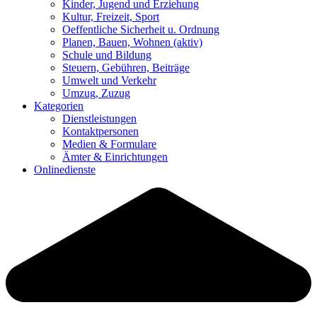
Kinder, Jugend und Erziehung
Kultur, Freizeit, Sport
Oeffentliche Sicherheit u. Ordnung
Planen, Bauen, Wohnen
(aktiv)
Schule und Bildung
Steuern, Gebühren, Beiträge
Umwelt und Verkehr
Umzug, Zuzug
Kategorien
Dienstleistungen
Kontaktpersonen
Medien & Formulare
Ämter & Einrichtungen
Onlinedienste