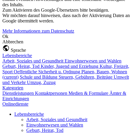
des Inhalts.
Zum Aktivieren des Google-Übersetzers bitte bestätigen.
Wir möchten darauf hinweisen, dass nach der Aktivierung Daten an
Google übermittelt werden.
Mehr Informationen zum Datenschutz
Ok
Abbrechen
Sprache
Lebensbereiche
Arbeit, Soziales und Gesundheit
Einwohnerwesen und Wahlen
Geburt, Heirat, Tod
Kinder, Jugend und Erziehung
Kultur, Freizeit,
Sport
Oeffentliche Sicherheit u. Ordnung
Planen, Bauen, Wohnen
(current)
Schule und Bildung
Steuern, Gebühren, Beiträge
Umwelt
und Verkehr
Umzug, Zuzug
Kategorien
Dienstleistungen
Kontaktpersonen
Medien & Formulare
Ämter &
Einrichtungen
Onlinedienste
Lebensbereiche
Arbeit, Soziales und Gesundheit
Einwohnerwesen und Wahlen
Geburt, Heirat, Tod