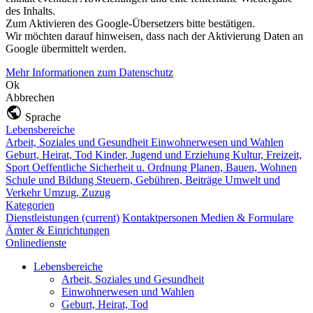
des Inhalts.
Zum Aktivieren des Google-Übersetzers bitte bestätigen.
Wir möchten darauf hinweisen, dass nach der Aktivierung Daten an
Google übermittelt werden.
Mehr Informationen zum Datenschutz
Ok
Abbrechen
Sprache
Lebensbereiche
Arbeit, Soziales und Gesundheit
Einwohnerwesen und Wahlen
Geburt, Heirat, Tod
Kinder, Jugend und Erziehung
Kultur, Freizeit,
Sport
Oeffentliche Sicherheit u. Ordnung
Planen, Bauen, Wohnen
Schule und Bildung
Steuern, Gebühren, Beiträge
Umwelt und
Verkehr
Umzug, Zuzug
Kategorien
Dienstleistungen
(current)
Kontaktpersonen
Medien & Formulare
Ämter & Einrichtungen
Onlinedienste
Lebensbereiche
Arbeit, Soziales und Gesundheit
Einwohnerwesen und Wahlen
Geburt, Heirat, Tod