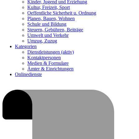
Kinder, Jugend und Erziehung
Kultur, Freizeit, Sport
Oeffentliche Sicherheit u. Ordnung
Planen, Bauen, Wohnen
Schule und Bildung
Steuern, Gebühren, Beiträge
Umwelt und Verkehr
Umzug, Zuzug
Kategorien
Dienstleistungen
(aktiv)
Kontaktpersonen
Medien & Formulare
Ämter & Einrichtungen
Onlinedienste