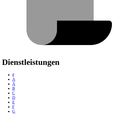
Dienstleistungen
#
A
Ä
B
C
D
E
F
G