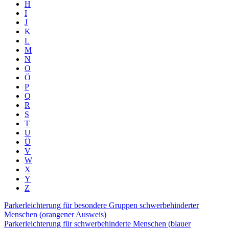
H
I
J
K
L
M
N
O
Ö
P
Q
R
S
T
U
Ü
V
W
X
Y
Z
Parkerleichterung für besondere Gruppen schwerbehinderter
Menschen (orangener Ausweis)
Parkerleichterung für schwerbehinderte Menschen (blauer