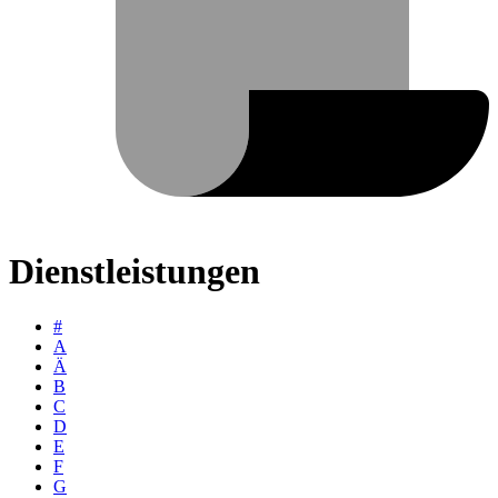
Dienstleistungen
#
A
Ä
B
C
D
E
F
G