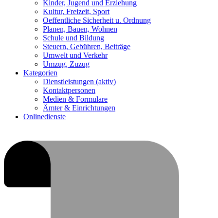
Kinder, Jugend und Erziehung
Kultur, Freizeit, Sport
Oeffentliche Sicherheit u. Ordnung
Planen, Bauen, Wohnen
Schule und Bildung
Steuern, Gebühren, Beiträge
Umwelt und Verkehr
Umzug, Zuzug
Kategorien
Dienstleistungen
(aktiv)
Kontaktpersonen
Medien & Formulare
Ämter & Einrichtungen
Onlinedienste