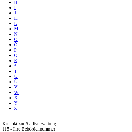
H
I
J
K
L
M
N
O
Ö
P
Q
R
S
T
U
Ü
V
W
X
Y
Z
Kontakt zur Stadtverwaltung
115 - Ihre Behördennummer