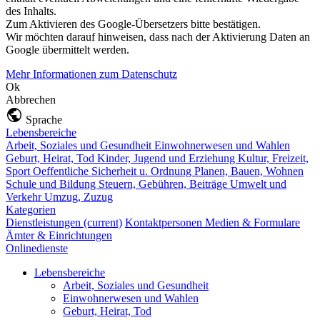
des Inhalts.
Zum Aktivieren des Google-Übersetzers bitte bestätigen.
Wir möchten darauf hinweisen, dass nach der Aktivierung Daten an
Google übermittelt werden.
Mehr Informationen zum Datenschutz
Ok
Abbrechen
Sprache
Lebensbereiche
Arbeit, Soziales und Gesundheit
Einwohnerwesen und Wahlen
Geburt, Heirat, Tod
Kinder, Jugend und Erziehung
Kultur, Freizeit,
Sport
Oeffentliche Sicherheit u. Ordnung
Planen, Bauen, Wohnen
Schule und Bildung
Steuern, Gebühren, Beiträge
Umwelt und
Verkehr
Umzug, Zuzug
Kategorien
Dienstleistungen
(current)
Kontaktpersonen
Medien & Formulare
Ämter & Einrichtungen
Onlinedienste
Lebensbereiche
Arbeit, Soziales und Gesundheit
Einwohnerwesen und Wahlen
Geburt, Heirat, Tod