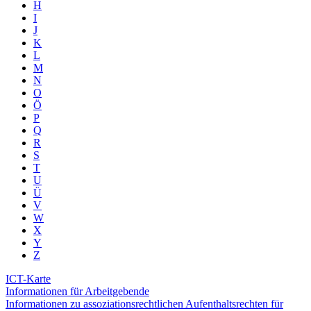
H
I
J
K
L
M
N
O
Ö
P
Q
R
S
T
U
Ü
V
W
X
Y
Z
ICT-Karte
Informationen für Arbeitgebende
Informationen zu assoziationsrechtlichen Aufenthaltsrechten für