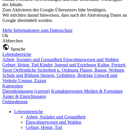
des Inhalts.
Zum Aktivieren des Google-Übersetzers bitte bestätigen.
Wir möchten darauf hinweisen, dass nach der Aktivierung Daten an
Google übermittelt werden.
Mehr Informationen zum Datenschutz
Ok
Abbrechen
Sprache
Lebensbereiche
Arbeit, Soziales und Gesundheit
Einwohnerwesen und Wahlen
Geburt, Heirat, Tod
Kinder, Jugend und Erziehung
Kultur, Freizeit,
Sport
Oeffentliche Sicherheit u. Ordnung
Planen, Bauen, Wohnen
Schule und Bildung
Steuern, Gebühren, Beiträge
Umwelt und
Verkehr
Umzug, Zuzug
Kategorien
Dienstleistungen
(current)
Kontaktpersonen
Medien & Formulare
Ämter & Einrichtungen
Onlinedienste
Lebensbereiche
Arbeit, Soziales und Gesundheit
Einwohnerwesen und Wahlen
Geburt, Heirat, Tod