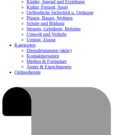
Kinder, Jugend und Erziehung
Kultur, Freizeit, Sport
Oeffentliche Sicherheit u. Ordnung
Planen, Bauen, Wohnen
Schule und Bildung
Steuern, Gebühren, Beiträge
Umwelt und Verkehr
Umzug, Zuzug
Kategorien
Dienstleistungen
(aktiv)
Kontaktpersonen
Medien & Formulare
Ämter & Einrichtungen
Onlinedienste