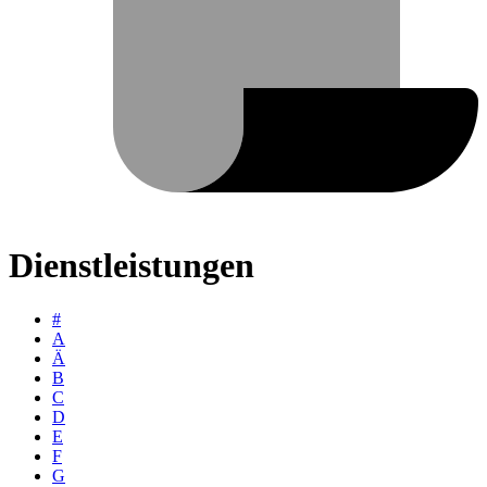
Dienstleistungen
#
A
Ä
B
C
D
E
F
G