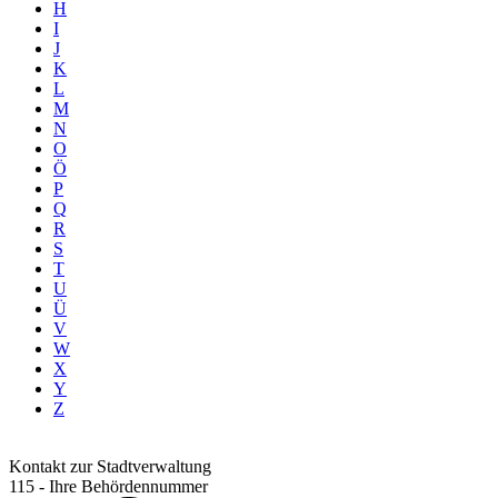
H
I
J
K
L
M
N
O
Ö
P
Q
R
S
T
U
Ü
V
W
X
Y
Z
Kontakt zur Stadtverwaltung
115 - Ihre Behördennummer