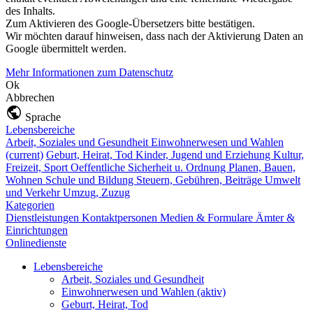
des Inhalts.
Zum Aktivieren des Google-Übersetzers bitte bestätigen.
Wir möchten darauf hinweisen, dass nach der Aktivierung Daten an
Google übermittelt werden.
Mehr Informationen zum Datenschutz
Ok
Abbrechen
Sprache
Lebensbereiche
Arbeit, Soziales und Gesundheit
Einwohnerwesen und Wahlen
(current)
Geburt, Heirat, Tod
Kinder, Jugend und Erziehung
Kultur,
Freizeit, Sport
Oeffentliche Sicherheit u. Ordnung
Planen, Bauen,
Wohnen
Schule und Bildung
Steuern, Gebühren, Beiträge
Umwelt
und Verkehr
Umzug, Zuzug
Kategorien
Dienstleistungen
Kontaktpersonen
Medien & Formulare
Ämter &
Einrichtungen
Onlinedienste
Lebensbereiche
Arbeit, Soziales und Gesundheit
Einwohnerwesen und Wahlen
(aktiv)
Geburt, Heirat, Tod