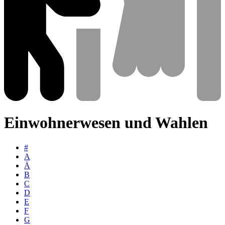
Einwohnerwesen und Wahlen
#
A
Ä
B
C
D
E
F
G