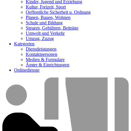
Kinder, Jugend und Erziehung
Kultur, Freizeit, Sport
Oeffentliche Sicherheit u. Ordnung
Planen, Bauen, Wohnen
Schule und Bildung
Steuern, Gebühren, Beiträge
Umwelt und Verkehr
Umzug, Zuzug
Kategorien
Dienstleistungen
Kontaktpersonen
Medien & Formulare
Ämter & Einrichtungen
Onlinedienste