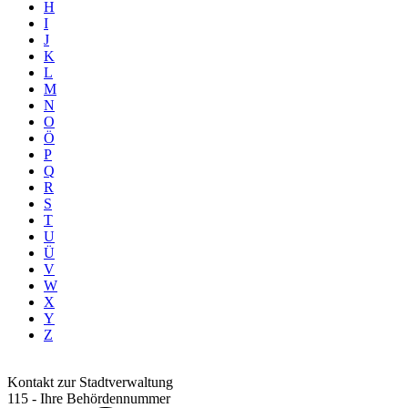
H
I
J
K
L
M
N
O
Ö
P
Q
R
S
T
U
Ü
V
W
X
Y
Z
Kontakt zur Stadtverwaltung
115 - Ihre Behördennummer