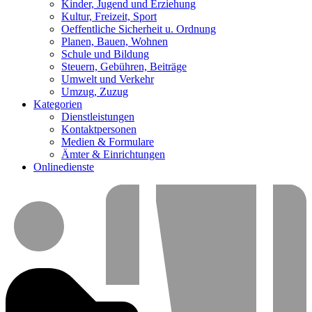
Kinder, Jugend und Erziehung
Kultur, Freizeit, Sport
Oeffentliche Sicherheit u. Ordnung
Planen, Bauen, Wohnen
Schule und Bildung
Steuern, Gebühren, Beiträge
Umwelt und Verkehr
Umzug, Zuzug
Kategorien
Dienstleistungen
Kontaktpersonen
Medien & Formulare
Ämter & Einrichtungen
Onlinedienste