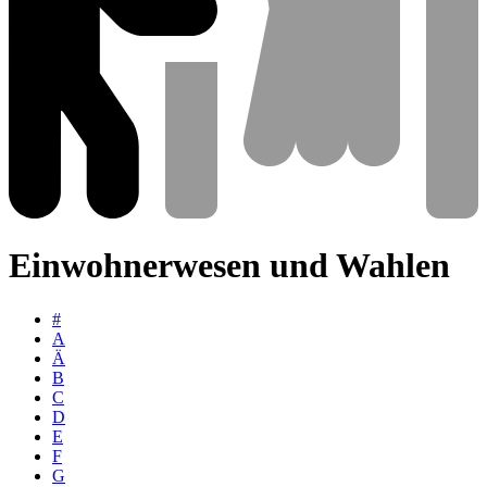
Einwohnerwesen und Wahlen
#
A
Ä
B
C
D
E
F
G