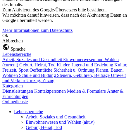
des Inhalts.
Zum Aktivieren des Google-Übersetzers bitte bestätigen.
Wir möchten darauf hinweisen, dass nach der Aktivierung Daten an
Google übermittelt werden.
Mehr Informationen zum Datenschutz
Ok
Abbrechen
Sprache
Lebensbereiche
Arbeit, Soziales und Gesundheit
Einwohnerwesen und Wahlen
(current)
Geburt, Heirat, Tod
Kinder, Jugend und Erziehung
Kultur,
Freizeit, Sport
Oeffentliche Sicherheit u. Ordnung
Planen, Bauen,
Wohnen
Schule und Bildung
Steuern, Gebühren, Beiträge
Umwelt
und Verkehr
Umzug, Zuzug
Kategorien
Dienstleistungen
Kontaktpersonen
Medien & Formulare
Ämter &
Einrichtungen
Onlinedienste
Lebensbereiche
Arbeit, Soziales und Gesundheit
Einwohnerwesen und Wahlen
(aktiv)
Geburt, Heirat, Tod