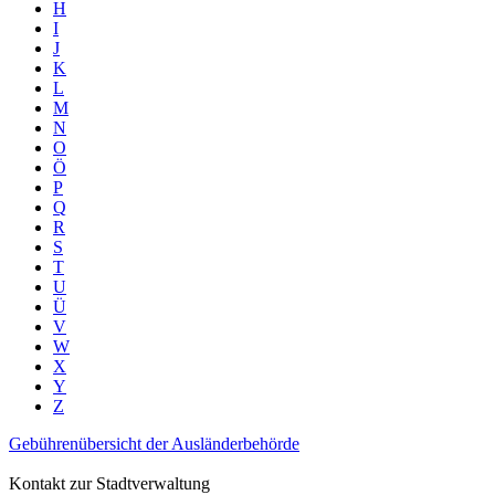
H
I
J
K
L
M
N
O
Ö
P
Q
R
S
T
U
Ü
V
W
X
Y
Z
Gebührenübersicht der Ausländerbehörde
Kontakt zur Stadtverwaltung