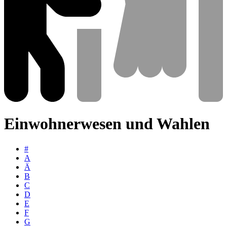
Einwohnerwesen und Wahlen
#
A
Ä
B
C
D
E
F
G