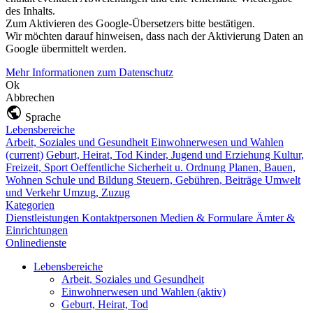
des Inhalts.
Zum Aktivieren des Google-Übersetzers bitte bestätigen.
Wir möchten darauf hinweisen, dass nach der Aktivierung Daten an
Google übermittelt werden.
Mehr Informationen zum Datenschutz
Ok
Abbrechen
Sprache
Lebensbereiche
Arbeit, Soziales und Gesundheit
Einwohnerwesen und Wahlen
(current)
Geburt, Heirat, Tod
Kinder, Jugend und Erziehung
Kultur,
Freizeit, Sport
Oeffentliche Sicherheit u. Ordnung
Planen, Bauen,
Wohnen
Schule und Bildung
Steuern, Gebühren, Beiträge
Umwelt
und Verkehr
Umzug, Zuzug
Kategorien
Dienstleistungen
Kontaktpersonen
Medien & Formulare
Ämter &
Einrichtungen
Onlinedienste
Lebensbereiche
Arbeit, Soziales und Gesundheit
Einwohnerwesen und Wahlen
(aktiv)
Geburt, Heirat, Tod