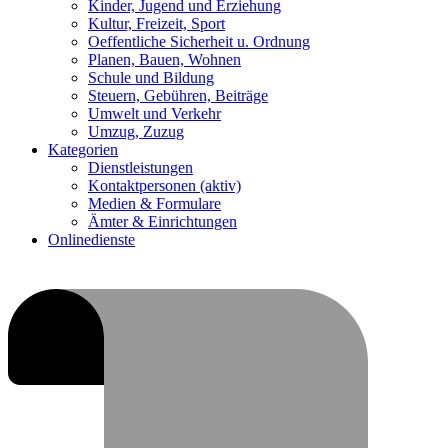
Kinder, Jugend und Erziehung
Kultur, Freizeit, Sport
Oeffentliche Sicherheit u. Ordnung
Planen, Bauen, Wohnen
Schule und Bildung
Steuern, Gebühren, Beiträge
Umwelt und Verkehr
Umzug, Zuzug
Kategorien
Dienstleistungen
Kontaktpersonen
(aktiv)
Medien & Formulare
Ämter & Einrichtungen
Onlinedienste