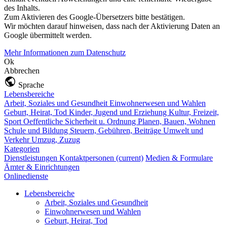
des Inhalts.
Zum Aktivieren des Google-Übersetzers bitte bestätigen.
Wir möchten darauf hinweisen, dass nach der Aktivierung Daten an
Google übermittelt werden.
Mehr Informationen zum Datenschutz
Ok
Abbrechen
Sprache
Lebensbereiche
Arbeit, Soziales und Gesundheit
Einwohnerwesen und Wahlen
Geburt, Heirat, Tod
Kinder, Jugend und Erziehung
Kultur, Freizeit,
Sport
Oeffentliche Sicherheit u. Ordnung
Planen, Bauen, Wohnen
Schule und Bildung
Steuern, Gebühren, Beiträge
Umwelt und
Verkehr
Umzug, Zuzug
Kategorien
Dienstleistungen
Kontaktpersonen
(current)
Medien & Formulare
Ämter & Einrichtungen
Onlinedienste
Lebensbereiche
Arbeit, Soziales und Gesundheit
Einwohnerwesen und Wahlen
Geburt, Heirat, Tod