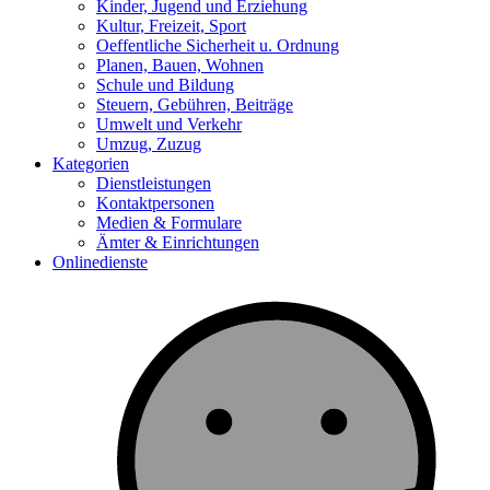
Kinder, Jugend und Erziehung
Kultur, Freizeit, Sport
Oeffentliche Sicherheit u. Ordnung
Planen, Bauen, Wohnen
Schule und Bildung
Steuern, Gebühren, Beiträge
Umwelt und Verkehr
Umzug, Zuzug
Kategorien
Dienstleistungen
Kontaktpersonen
Medien & Formulare
Ämter & Einrichtungen
Onlinedienste