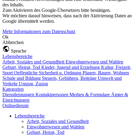
des Inhalts.
Zum Aktivieren des Google-Übersetzers bitte bestätigen.
Wir möchten darauf hinweisen, dass nach der Aktivierung Daten an
Google übermittelt werden.
Mehr Informationen zum Datenschutz
Ok
Abbrechen
Sprache
Lebensbereiche
Arbeit, Soziales und Gesundheit
Einwohnerwesen und Wahlen
Geburt, Heirat, Tod
Kinder, Jugend und Erziehung
Kultur, Freizeit,
Sport
Oeffentliche Sicherheit u. Ordnung
Planen, Bauen, Wohnen
Schule und Bildung
Steuern, Gebühren, Beiträge
Umwelt und
Verkehr
Umzug, Zuzug
Kategorien
Dienstleistungen
Kontaktpersonen
Medien & Formulare
Ämter &
Einrichtungen
Onlinedienste
Lebensbereiche
Arbeit, Soziales und Gesundheit
Einwohnerwesen und Wahlen
Geburt, Heirat, Tod