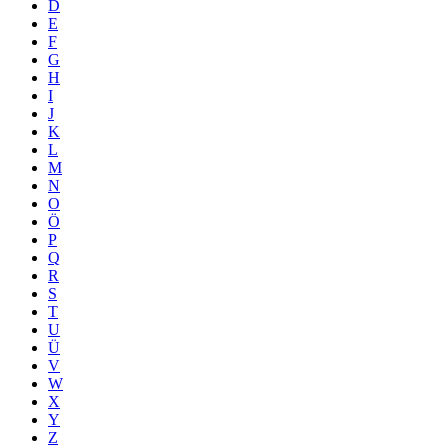
D
E
F
G
H
I
J
K
L
M
N
O
Ö
P
Q
R
S
T
U
Ü
V
W
X
Y
Z