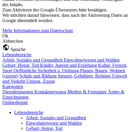
des Inhalts.
Zum Aktivieren des Google-Übersetzers bitte bestätigen.
Wir möchten darauf hinweisen, dass nach der Aktivierung Daten an
Google übermittelt werden.
Mehr Informationen zum Datenschutz
Ok
Abbrechen
Sprache
Lebensbereiche
Arbeit, Soziales und Gesundheit
Einwohnerwesen und Wahlen
Geburt, Heirat, Tod
Kinder, Jugend und Erziehung
Kultur, Freizeit,
Sport
Oeffentliche Sicherheit u. Ordnung
Planen, Bauen, Wohnen
(current)
Schule und Bildung
Steuern, Gebühren, Beiträge
Umwelt
und Verkehr
Umzug, Zuzug
Kategorien
Dienstleistungen
Kontaktpersonen
Medien & Formulare
Ämter &
Einrichtungen
Onlinedienste
Lebensbereiche
Arbeit, Soziales und Gesundheit
Einwohnerwesen und Wahlen
Geburt, Heirat, Tod