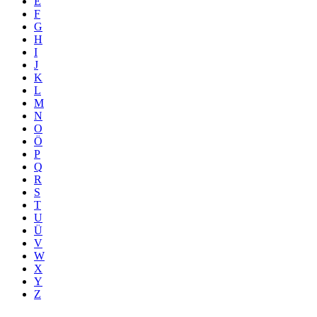
E
F
G
H
I
J
K
L
M
N
O
Ö
P
Q
R
S
T
U
Ü
V
W
X
Y
Z