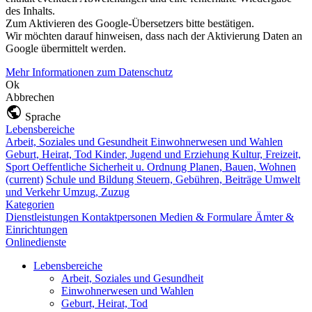
des Inhalts.
Zum Aktivieren des Google-Übersetzers bitte bestätigen.
Wir möchten darauf hinweisen, dass nach der Aktivierung Daten an
Google übermittelt werden.
Mehr Informationen zum Datenschutz
Ok
Abbrechen
Sprache
Lebensbereiche
Arbeit, Soziales und Gesundheit
Einwohnerwesen und Wahlen
Geburt, Heirat, Tod
Kinder, Jugend und Erziehung
Kultur, Freizeit,
Sport
Oeffentliche Sicherheit u. Ordnung
Planen, Bauen, Wohnen
(current)
Schule und Bildung
Steuern, Gebühren, Beiträge
Umwelt
und Verkehr
Umzug, Zuzug
Kategorien
Dienstleistungen
Kontaktpersonen
Medien & Formulare
Ämter &
Einrichtungen
Onlinedienste
Lebensbereiche
Arbeit, Soziales und Gesundheit
Einwohnerwesen und Wahlen
Geburt, Heirat, Tod