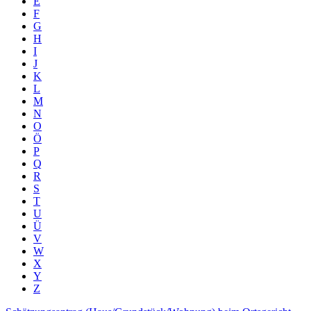
E
F
G
H
I
J
K
L
M
N
O
Ö
P
Q
R
S
T
U
Ü
V
W
X
Y
Z