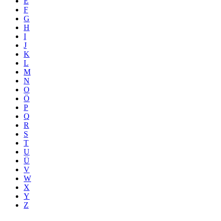
E
F
G
H
I
J
K
L
M
N
O
Ö
P
Q
R
S
T
U
Ü
V
W
X
Y
Z