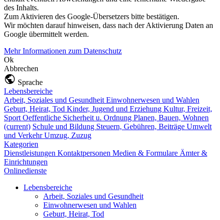
des Inhalts.
Zum Aktivieren des Google-Übersetzers bitte bestätigen.
Wir möchten darauf hinweisen, dass nach der Aktivierung Daten an
Google übermittelt werden.
Mehr Informationen zum Datenschutz
Ok
Abbrechen
Sprache
Lebensbereiche
Arbeit, Soziales und Gesundheit
Einwohnerwesen und Wahlen
Geburt, Heirat, Tod
Kinder, Jugend und Erziehung
Kultur, Freizeit,
Sport
Oeffentliche Sicherheit u. Ordnung
Planen, Bauen, Wohnen
(current)
Schule und Bildung
Steuern, Gebühren, Beiträge
Umwelt
und Verkehr
Umzug, Zuzug
Kategorien
Dienstleistungen
Kontaktpersonen
Medien & Formulare
Ämter &
Einrichtungen
Onlinedienste
Lebensbereiche
Arbeit, Soziales und Gesundheit
Einwohnerwesen und Wahlen
Geburt, Heirat, Tod