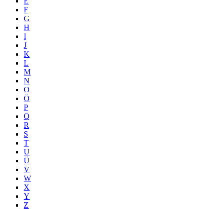
E
F
G
H
I
J
K
L
M
N
O
Ö
P
Q
R
S
T
U
Ü
V
W
X
Y
Z