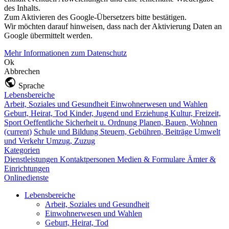
des Inhalts.
Zum Aktivieren des Google-Übersetzers bitte bestätigen.
Wir möchten darauf hinweisen, dass nach der Aktivierung Daten an
Google übermittelt werden.
Mehr Informationen zum Datenschutz
Ok
Abbrechen
Sprache
Lebensbereiche
Arbeit, Soziales und Gesundheit
Einwohnerwesen und Wahlen
Geburt, Heirat, Tod
Kinder, Jugend und Erziehung
Kultur, Freizeit,
Sport
Oeffentliche Sicherheit u. Ordnung
Planen, Bauen, Wohnen
(current)
Schule und Bildung
Steuern, Gebühren, Beiträge
Umwelt
und Verkehr
Umzug, Zuzug
Kategorien
Dienstleistungen
Kontaktpersonen
Medien & Formulare
Ämter &
Einrichtungen
Onlinedienste
Lebensbereiche
Arbeit, Soziales und Gesundheit
Einwohnerwesen und Wahlen
Geburt, Heirat, Tod