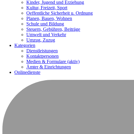
Kinder, Jugend und Erziehung
Kultur, Freizeit, Sport
Oeffentliche Sicherheit u. Ordnung
Planen, Bauen, Wohnen
Schule und Bildung
Steuern, Gebühren, Beiträge
Umwelt und Verkehr
Umzug, Zuzug
Kategorien
Dienstleistungen
Kontaktpersonen
Medien & Formulare
(aktiv)
Ämter & Einrichtungen
Onlinedienste