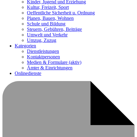
Kinder, Jugend und Erziehung
Kultur, Freizeit, Sport
Oeffentliche Sicherheit u. Ordnung
Planen, Bauen, Wohnen
Schule und Bildung
Steuern, Gebühren, Beiträge
Umwelt und Verkehr
Umzug, Zuzug
Kategorien
Dienstleistungen
Kontaktpersonen
Medien & Formulare
(aktiv)
Ämter & Einrichtungen
Onlinedienste