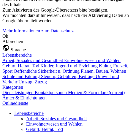
des Inhalts.
Zum Aktivieren des Google-Übersetzers bitte bestätigen.
Wir möchten darauf hinweisen, dass nach der Aktivierung Daten an
Google übermittelt werden.
Mehr Informationen zum Datenschutz
Ok
Abbrechen
Sprache
Lebensbereiche
Arbeit, Soziales und Gesundheit
Einwohnerwesen und Wahlen
Geburt, Heirat, Tod
Kinder, Jugend und Erziehung
Kultur, Freizeit,
Sport
Oeffentliche Sicherheit u. Ordnung
Planen, Bauen, Wohnen
Schule und Bildung
Steuern, Gebühren, Beiträge
Umwelt und
Verkehr
Umzug, Zuzug
Kategorien
Dienstleistungen
Kontaktpersonen
Medien & Formulare
(current)
Ämter & Einrichtungen
Onlinedienste
Lebensbereiche
Arbeit, Soziales und Gesundheit
Einwohnerwesen und Wahlen
Geburt, Heirat, Tod