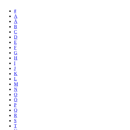
#
A
Ä
B
C
D
E
F
G
H
I
J
K
L
M
N
O
Ö
P
Q
R
S
T