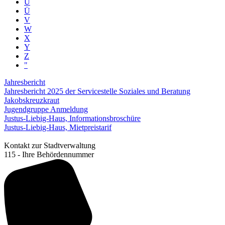
U
Ü
V
W
X
Y
Z
"
Jahresbericht
Jahresbericht 2025 der Servicestelle Soziales und Beratung
Jakobskreuzkraut
Jugendgruppe Anmeldung
Justus-Liebig-Haus, Informationsbroschüre
Justus-Liebig-Haus, Mietpreistarif
Kontakt zur Stadtverwaltung
115 - Ihre Behördennummer