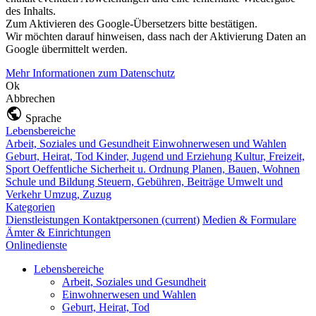
des Inhalts.
Zum Aktivieren des Google-Übersetzers bitte bestätigen.
Wir möchten darauf hinweisen, dass nach der Aktivierung Daten an
Google übermittelt werden.
Mehr Informationen zum Datenschutz
Ok
Abbrechen
Sprache
Lebensbereiche
Arbeit, Soziales und Gesundheit
Einwohnerwesen und Wahlen
Geburt, Heirat, Tod
Kinder, Jugend und Erziehung
Kultur, Freizeit,
Sport
Oeffentliche Sicherheit u. Ordnung
Planen, Bauen, Wohnen
Schule und Bildung
Steuern, Gebühren, Beiträge
Umwelt und
Verkehr
Umzug, Zuzug
Kategorien
Dienstleistungen
Kontaktpersonen
(current)
Medien & Formulare
Ämter & Einrichtungen
Onlinedienste
Lebensbereiche
Arbeit, Soziales und Gesundheit
Einwohnerwesen und Wahlen
Geburt, Heirat, Tod