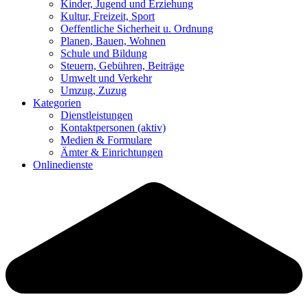
Kinder, Jugend und Erziehung
Kultur, Freizeit, Sport
Oeffentliche Sicherheit u. Ordnung
Planen, Bauen, Wohnen
Schule und Bildung
Steuern, Gebühren, Beiträge
Umwelt und Verkehr
Umzug, Zuzug
Kategorien
Dienstleistungen
Kontaktpersonen
(aktiv)
Medien & Formulare
Ämter & Einrichtungen
Onlinedienste