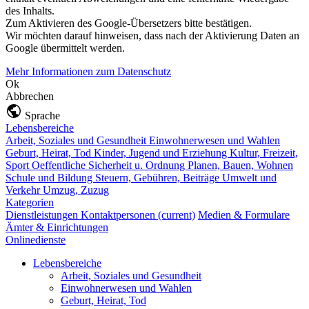
des Inhalts.
Zum Aktivieren des Google-Übersetzers bitte bestätigen.
Wir möchten darauf hinweisen, dass nach der Aktivierung Daten an
Google übermittelt werden.
Mehr Informationen zum Datenschutz
Ok
Abbrechen
Sprache
Lebensbereiche
Arbeit, Soziales und Gesundheit
Einwohnerwesen und Wahlen
Geburt, Heirat, Tod
Kinder, Jugend und Erziehung
Kultur, Freizeit,
Sport
Oeffentliche Sicherheit u. Ordnung
Planen, Bauen, Wohnen
Schule und Bildung
Steuern, Gebühren, Beiträge
Umwelt und
Verkehr
Umzug, Zuzug
Kategorien
Dienstleistungen
Kontaktpersonen
(current)
Medien & Formulare
Ämter & Einrichtungen
Onlinedienste
Lebensbereiche
Arbeit, Soziales und Gesundheit
Einwohnerwesen und Wahlen
Geburt, Heirat, Tod