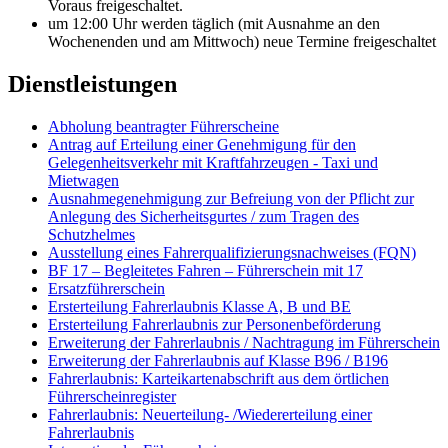
Voraus freigeschaltet.
um 12:00 Uhr werden täglich (mit Ausnahme an den
Wochenenden und am Mittwoch) neue Termine freigeschaltet
Dienstleistungen
Abholung beantragter Führerscheine
Antrag auf Erteilung einer Genehmigung für den
Gelegenheitsverkehr mit Kraftfahrzeugen - Taxi und
Mietwagen
Ausnahmegenehmigung zur Befreiung von der Pflicht zur
Anlegung des Sicherheitsgurtes / zum Tragen des
Schutzhelmes
Ausstellung eines Fahrerqualifizierungsnachweises (FQN)
BF 17 – Begleitetes Fahren – Führerschein mit 17
Ersatzführerschein
Ersterteilung Fahrerlaubnis Klasse A, B und BE
Ersterteilung Fahrerlaubnis zur Personenbeförderung
Erweiterung der Fahrerlaubnis / Nachtragung im Führerschein
Erweiterung der Fahrerlaubnis auf Klasse B96 / B196
Fahrerlaubnis: Karteikartenabschrift aus dem örtlichen
Führerscheinregister
Fahrerlaubnis: Neuerteilung- /Wiedererteilung einer
Fahrerlaubnis