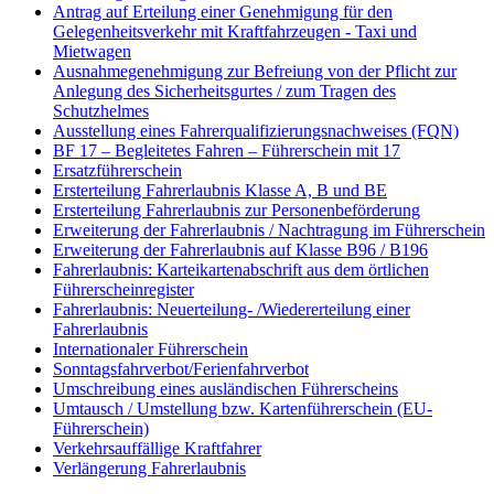
Antrag auf Erteilung einer Genehmigung für den
Gelegenheitsverkehr mit Kraftfahrzeugen - Taxi und
Mietwagen
Ausnahmegenehmigung zur Befreiung von der Pflicht zur
Anlegung des Sicherheitsgurtes / zum Tragen des
Schutzhelmes
Ausstellung eines Fahrerqualifizierungsnachweises (FQN)
BF 17 – Begleitetes Fahren – Führerschein mit 17
Ersatzführerschein
Ersterteilung Fahrerlaubnis Klasse A, B und BE
Ersterteilung Fahrerlaubnis zur Personenbeförderung
Erweiterung der Fahrerlaubnis / Nachtragung im Führerschein
Erweiterung der Fahrerlaubnis auf Klasse B96 / B196
Fahrerlaubnis: Karteikartenabschrift aus dem örtlichen
Führerscheinregister
Fahrerlaubnis: Neuerteilung- /Wiedererteilung einer
Fahrerlaubnis
Internationaler Führerschein
Sonntagsfahrverbot/Ferienfahrverbot
Umschreibung eines ausländischen Führerscheins
Umtausch / Umstellung bzw. Kartenführerschein (EU-
Führerschein)
Verkehrsauffällige Kraftfahrer
Verlängerung Fahrerlaubnis