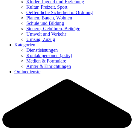
Kinder, Jugend und Erziehung
Kultur, Freizeit, Sport
Oeffentliche Sicherheit u. Ordnung
Planen, Bauen, Wohnen
Schule und Bildung
Steuern, Gebühren, Beiträge
Umwelt und Verkehr
Umzug, Zuzug
Kategorien
Dienstleistungen
Kontaktpersonen
(aktiv)
Medien & Formulare
Ämter & Einrichtungen
Onlinedienste