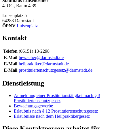
Stadthaus Luisencenter
4. OG, Raum 4.39
Luisenplatz 5
64283
Darmstadt
ÖPNV
Luisenplatz
Kontakt
Telefon
(06151) 13-2298
E-Mail
bewacher@darmstadt.de
E-Mail
heilpraktiker@darmstadt.de
E-Mail
prostituiertenschutzgesetz@darmstadt.de
Dienstleistung
Anmeldung einer Prostitutionstätigkeit nach § 3
Prostituiertenschutzgesetz
Bewachungsgewerbe
Erlaubnis nach § 12 Prostituiertenschutzgesetz
Erlaubnisse nach dem Heilpraktikergesetz
Diese Kontaktperson arbeitet für