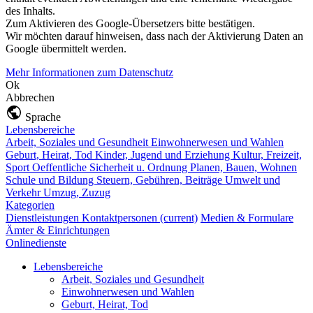
des Inhalts.
Zum Aktivieren des Google-Übersetzers bitte bestätigen.
Wir möchten darauf hinweisen, dass nach der Aktivierung Daten an
Google übermittelt werden.
Mehr Informationen zum Datenschutz
Ok
Abbrechen
Sprache
Lebensbereiche
Arbeit, Soziales und Gesundheit
Einwohnerwesen und Wahlen
Geburt, Heirat, Tod
Kinder, Jugend und Erziehung
Kultur, Freizeit,
Sport
Oeffentliche Sicherheit u. Ordnung
Planen, Bauen, Wohnen
Schule und Bildung
Steuern, Gebühren, Beiträge
Umwelt und
Verkehr
Umzug, Zuzug
Kategorien
Dienstleistungen
Kontaktpersonen
(current)
Medien & Formulare
Ämter & Einrichtungen
Onlinedienste
Lebensbereiche
Arbeit, Soziales und Gesundheit
Einwohnerwesen und Wahlen
Geburt, Heirat, Tod