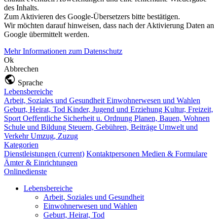
des Inhalts.
Zum Aktivieren des Google-Übersetzers bitte bestätigen.
Wir möchten darauf hinweisen, dass nach der Aktivierung Daten an
Google übermittelt werden.
Mehr Informationen zum Datenschutz
Ok
Abbrechen
Sprache
Lebensbereiche
Arbeit, Soziales und Gesundheit
Einwohnerwesen und Wahlen
Geburt, Heirat, Tod
Kinder, Jugend und Erziehung
Kultur, Freizeit,
Sport
Oeffentliche Sicherheit u. Ordnung
Planen, Bauen, Wohnen
Schule und Bildung
Steuern, Gebühren, Beiträge
Umwelt und
Verkehr
Umzug, Zuzug
Kategorien
Dienstleistungen
(current)
Kontaktpersonen
Medien & Formulare
Ämter & Einrichtungen
Onlinedienste
Lebensbereiche
Arbeit, Soziales und Gesundheit
Einwohnerwesen und Wahlen
Geburt, Heirat, Tod