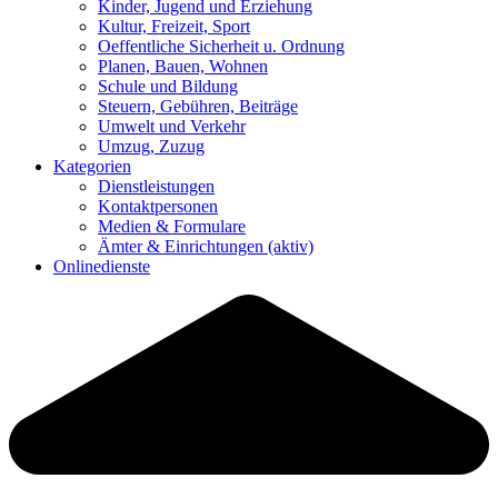
Kinder, Jugend und Erziehung
Kultur, Freizeit, Sport
Oeffentliche Sicherheit u. Ordnung
Planen, Bauen, Wohnen
Schule und Bildung
Steuern, Gebühren, Beiträge
Umwelt und Verkehr
Umzug, Zuzug
Kategorien
Dienstleistungen
Kontaktpersonen
Medien & Formulare
Ämter & Einrichtungen
(aktiv)
Onlinedienste