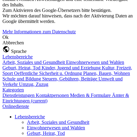
des Inhalts.
Zum Aktivieren des Google-Übersetzers bitte bestätigen.
Wir möchten darauf hinweisen, dass nach der Aktivierung Daten an
Google übermittelt werden.
Mehr Informationen zum Datenschutz
Ok
Abbrechen
Sprache
Lebensbereiche
Arbeit, Soziales und Gesundheit
Einwohnerwesen und Wahlen
Geburt, Heirat, Tod
Kinder, Jugend und Erziehung
Kultur, Freizeit,
Sport
Oeffentliche Sicherheit u. Ordnung
Planen, Bauen, Wohnen
Schule und Bildung
Steuern, Gebühren, Beiträge
Umwelt und
Verkehr
Umzug, Zuzug
Kategorien
Dienstleistungen
Kontaktpersonen
Medien & Formulare
Ämter &
Einrichtungen
(current)
Onlinedienste
Lebensbereiche
Arbeit, Soziales und Gesundheit
Einwohnerwesen und Wahlen
Geburt, Heirat, Tod