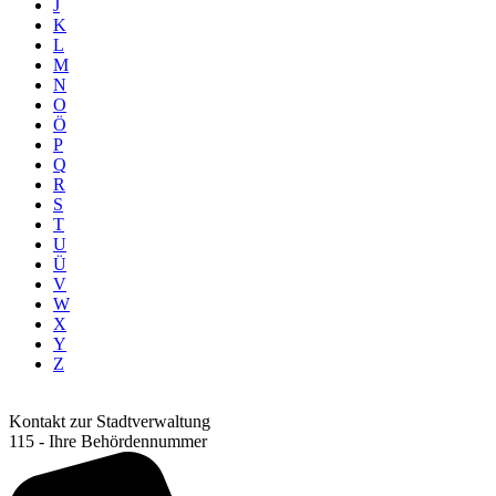
J
K
L
M
N
O
Ö
P
Q
R
S
T
U
Ü
V
W
X
Y
Z
Kontakt zur Stadtverwaltung
115 - Ihre Behördennummer