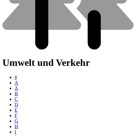
Umwelt und Verkehr
#
A
Ä
B
C
D
E
F
G
H
I