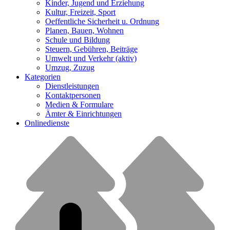
Kinder, Jugend und Erziehung
Kultur, Freizeit, Sport
Oeffentliche Sicherheit u. Ordnung
Planen, Bauen, Wohnen
Schule und Bildung
Steuern, Gebühren, Beiträge
Umwelt und Verkehr
(aktiv)
Umzug, Zuzug
Kategorien
Dienstleistungen
Kontaktpersonen
Medien & Formulare
Ämter & Einrichtungen
Onlinedienste