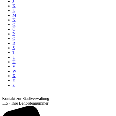
J
K
L
M
N
O
Ö
P
Q
R
S
T
U
Ü
V
W
X
Y
Z
Kontakt zur Stadtverwaltung
115 - Ihre Behördennummer