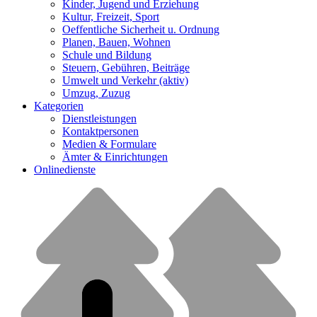
Kinder, Jugend und Erziehung
Kultur, Freizeit, Sport
Oeffentliche Sicherheit u. Ordnung
Planen, Bauen, Wohnen
Schule und Bildung
Steuern, Gebühren, Beiträge
Umwelt und Verkehr
(aktiv)
Umzug, Zuzug
Kategorien
Dienstleistungen
Kontaktpersonen
Medien & Formulare
Ämter & Einrichtungen
Onlinedienste