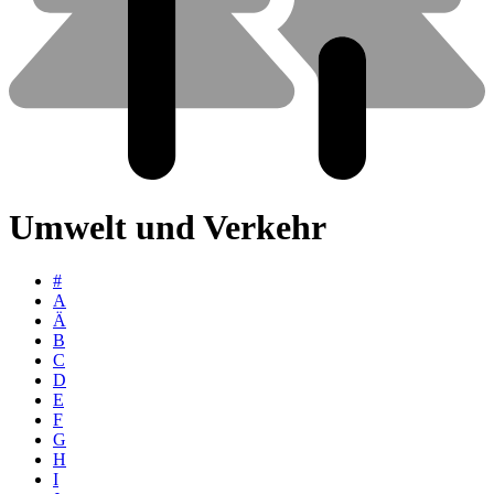
Umwelt und Verkehr
#
A
Ä
B
C
D
E
F
G
H
I