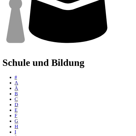
Schule und Bildung
#
A
Ä
B
C
D
E
F
G
H
I