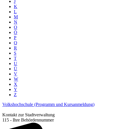
J
K
L
M
N
O
Ö
P
Q
R
S
T
U
Ü
V
W
X
Y
Z
Volkshochschule (Programm und Kursanmeldung)
Kontakt zur Stadtverwaltung
115 - Ihre Behördennummer