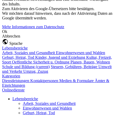
des Inhalts.
Zum Aktivieren des Google-Übersetzers bitte bestätigen.
Wir möchten darauf hinweisen, dass nach der Aktivierung Daten an
Google übermittelt werden.
Mehr Informationen zum Datenschutz
Ok
Abbrechen
Sprache
Lebensbereiche
Arbeit, Soziales und Gesundheit
Einwohnerwesen und Wahlen
Geburt, Heirat, Tod
Kinder, Jugend und Erziehung
Kultur, Freizeit,
Sport
Oeffentliche Sicherheit u. Ordnung
Planen, Bauen, Wohnen
Schule und Bildung
(current)
Steuern, Gebühren, Beiträge
Umwelt
und Verkehr
Umzug, Zuzug
Kategorien
Dienstleistungen
Kontaktpersonen
Medien & Formulare
Ämter &
Einrichtungen
Onlinedienste
Lebensbereiche
Arbeit, Soziales und Gesundheit
Einwohnerwesen und Wahlen
Geburt, Heirat, Tod