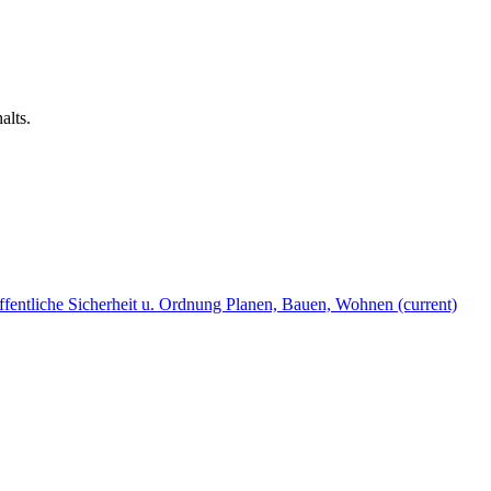
alts.
fentliche Sicherheit u. Ordnung
Planen, Bauen, Wohnen
(current)