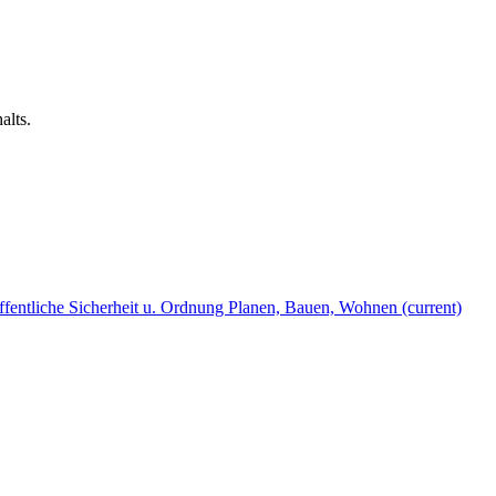
alts.
fentliche Sicherheit u. Ordnung
Planen, Bauen, Wohnen
(current)