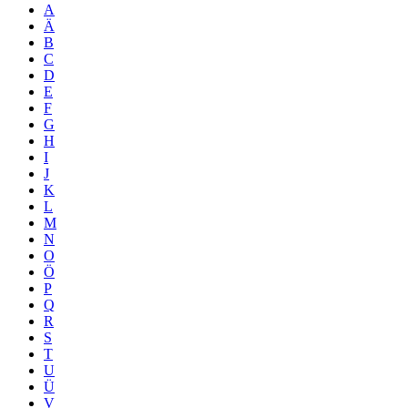
A
Ä
B
C
D
E
F
G
H
I
J
K
L
M
N
O
Ö
P
Q
R
S
T
U
Ü
V