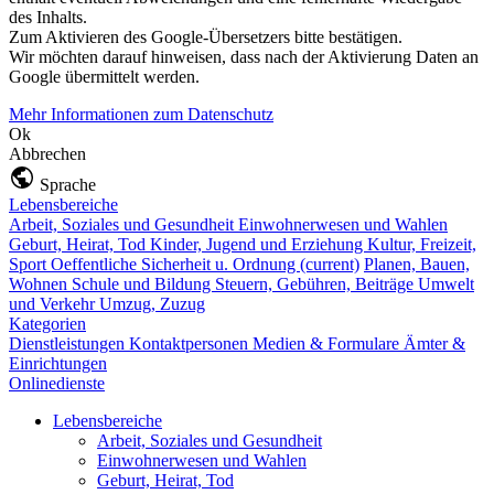
des Inhalts.
Zum Aktivieren des Google-Übersetzers bitte bestätigen.
Wir möchten darauf hinweisen, dass nach der Aktivierung Daten an
Google übermittelt werden.
Mehr Informationen zum Datenschutz
Ok
Abbrechen
Sprache
Lebensbereiche
Arbeit, Soziales und Gesundheit
Einwohnerwesen und Wahlen
Geburt, Heirat, Tod
Kinder, Jugend und Erziehung
Kultur, Freizeit,
Sport
Oeffentliche Sicherheit u. Ordnung
(current)
Planen, Bauen,
Wohnen
Schule und Bildung
Steuern, Gebühren, Beiträge
Umwelt
und Verkehr
Umzug, Zuzug
Kategorien
Dienstleistungen
Kontaktpersonen
Medien & Formulare
Ämter &
Einrichtungen
Onlinedienste
Lebensbereiche
Arbeit, Soziales und Gesundheit
Einwohnerwesen und Wahlen
Geburt, Heirat, Tod