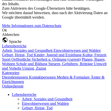
des Inhalts.
Zum Aktivieren des Google-Übersetzers bitte bestätigen.
Wir möchten darauf hinweisen, dass nach der Aktivierung Daten an
Google übermittelt werden.
Mehr Informationen zum Datenschutz
Ok
Abbrechen
Sprache
Lebensbereiche
Arbeit, Soziales und Gesundheit
Einwohnerwesen und Wahlen
Geburt, Heirat, Tod
Kinder, Jugend und Erziehung
Kultur, Freizeit,
Sport
Oeffentliche Sicherheit u. Ordnung
(current)
Planen, Bauen,
Wohnen
Schule und Bildung
Steuern, Gebühren, Beiträge
Umwelt
und Verkehr
Umzug, Zuzug
Kategorien
Dienstleistungen
Kontaktpersonen
Medien & Formulare
Ämter &
Einrichtungen
Onlinedienste
Lebensbereiche
Arbeit, Soziales und Gesundheit
Einwohnerwesen und Wahlen
Geburt, Heirat, Tod