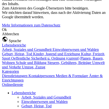
des Inhalts.
Zum Aktivieren des Google-Übersetzers bitte bestätigen.
Wir möchten darauf hinweisen, dass nach der Aktivierung Daten an
Google übermittelt werden.
Mehr Informationen zum Datenschutz
Ok
Abbrechen
Sprache
Lebensbereiche
Arbeit, Soziales und Gesundheit
Einwohnerwesen und Wahlen
Geburt, Heirat, Tod
Kinder, Jugend und Erziehung
Kultur, Freizeit,
Sport
Oeffentliche Sicherheit u. Ordnung
(current)
Planen, Bauen,
Wohnen
Schule und Bildung
Steuern, Gebühren, Beiträge
Umwelt
und Verkehr
Umzug, Zuzug
Kategorien
Dienstleistungen
Kontaktpersonen
Medien & Formulare
Ämter &
Einrichtungen
Onlinedienste
Lebensbereiche
Arbeit, Soziales und Gesundheit
Einwohnerwesen und Wahlen
Geburt, Heirat, Tod