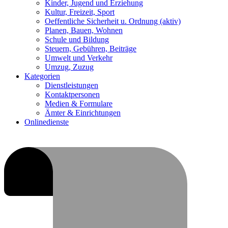
Kinder, Jugend und Erziehung
Kultur, Freizeit, Sport
Oeffentliche Sicherheit u. Ordnung
(aktiv)
Planen, Bauen, Wohnen
Schule und Bildung
Steuern, Gebühren, Beiträge
Umwelt und Verkehr
Umzug, Zuzug
Kategorien
Dienstleistungen
Kontaktpersonen
Medien & Formulare
Ämter & Einrichtungen
Onlinedienste