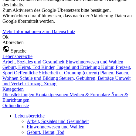
des Inhalts.
Zum Aktivieren des Google-Übersetzers bitte bestätigen.
Wir möchten darauf hinweisen, dass nach der Aktivierung Daten an
Google übermittelt werden.
Mehr Informationen zum Datenschutz
Ok
Abbrechen
Sprache
Lebensbereiche
Arbeit, Soziales und Gesundheit
Einwohnerwesen und Wahlen
Geburt, Heirat, Tod
Kinder, Jugend und Erziehung
Kultur, Freizeit,
Sport
Oeffentliche Sicherheit u. Ordnung
(current)
Planen, Bauen,
Wohnen
Schule und Bildung
Steuern, Gebühren, Beiträge
Umwelt
und Verkehr
Umzug, Zuzug
Kategorien
Dienstleistungen
Kontaktpersonen
Medien & Formulare
Ämter &
Einrichtungen
Onlinedienste
Lebensbereiche
Arbeit, Soziales und Gesundheit
Einwohnerwesen und Wahlen
Geburt, Heirat, Tod