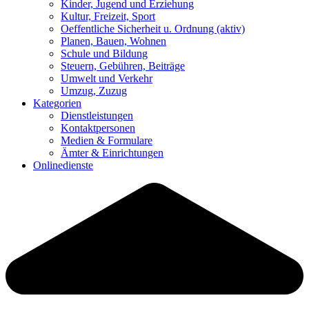
Kinder, Jugend und Erziehung
Kultur, Freizeit, Sport
Oeffentliche Sicherheit u. Ordnung
(aktiv)
Planen, Bauen, Wohnen
Schule und Bildung
Steuern, Gebühren, Beiträge
Umwelt und Verkehr
Umzug, Zuzug
Kategorien
Dienstleistungen
Kontaktpersonen
Medien & Formulare
Ämter & Einrichtungen
Onlinedienste