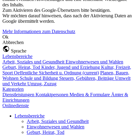
des Inhalts.
Zum Aktivieren des Google-Übersetzers bitte bestätigen.
Wir möchten darauf hinweisen, dass nach der Aktivierung Daten an
Google übermittelt werden.
Mehr Informationen zum Datenschutz
Ok
Abbrechen
Sprache
Lebensbereiche
Arbeit, Soziales und Gesundheit
Einwohnerwesen und Wahlen
Geburt, Heirat, Tod
Kinder, Jugend und Erziehung
Kultur, Freizeit,
Sport
Oeffentliche Sicherheit u. Ordnung
(current)
Planen, Bauen,
Wohnen
Schule und Bildung
Steuern, Gebühren, Beiträge
Umwelt
und Verkehr
Umzug, Zuzug
Kategorien
Dienstleistungen
Kontaktpersonen
Medien & Formulare
Ämter &
Einrichtungen
Onlinedienste
Lebensbereiche
Arbeit, Soziales und Gesundheit
Einwohnerwesen und Wahlen
Geburt, Heirat, Tod