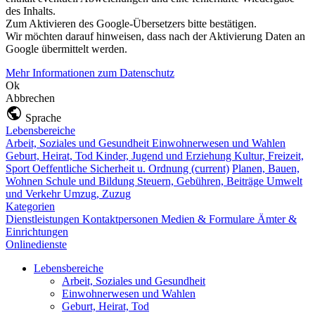
des Inhalts.
Zum Aktivieren des Google-Übersetzers bitte bestätigen.
Wir möchten darauf hinweisen, dass nach der Aktivierung Daten an
Google übermittelt werden.
Mehr Informationen zum Datenschutz
Ok
Abbrechen
Sprache
Lebensbereiche
Arbeit, Soziales und Gesundheit
Einwohnerwesen und Wahlen
Geburt, Heirat, Tod
Kinder, Jugend und Erziehung
Kultur, Freizeit,
Sport
Oeffentliche Sicherheit u. Ordnung
(current)
Planen, Bauen,
Wohnen
Schule und Bildung
Steuern, Gebühren, Beiträge
Umwelt
und Verkehr
Umzug, Zuzug
Kategorien
Dienstleistungen
Kontaktpersonen
Medien & Formulare
Ämter &
Einrichtungen
Onlinedienste
Lebensbereiche
Arbeit, Soziales und Gesundheit
Einwohnerwesen und Wahlen
Geburt, Heirat, Tod