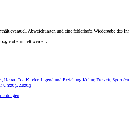
hält eventuell Abweichungen und eine fehlerhafte Wiedergabe des Inh
oogle übermittelt werden.
t, Heirat, Tod
Kinder, Jugend und Erziehung
Kultur, Freizeit, Sport
(cu
hr
Umzug, Zuzug
richtungen