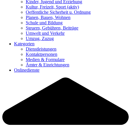
Kinder, Jugend und Erziehung
Kultur, Freizeit, Sport
(aktiv)
Oeffentliche Sicherheit u. Ordnung
Planen, Bauen, Wohnen
Schule und Bildung
Steuern, Gebühren, Beiträge
Umwelt und Verkehr
Umzug, Zuzug
Kategorien
Dienstleistungen
Kontaktpersonen
Medien & Formulare
Ämter & Einrichtungen
Onlinedienste