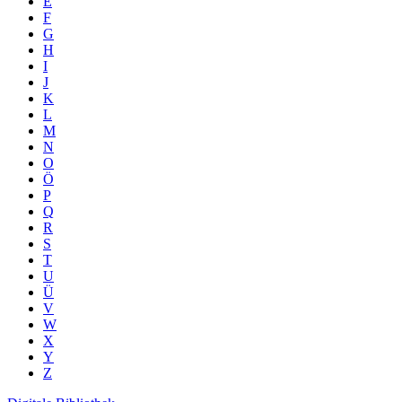
E
F
G
H
I
J
K
L
M
N
O
Ö
P
Q
R
S
T
U
Ü
V
W
X
Y
Z