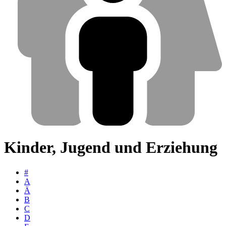
Kinder, Jugend und Erziehung
#
A
Ä
B
C
D