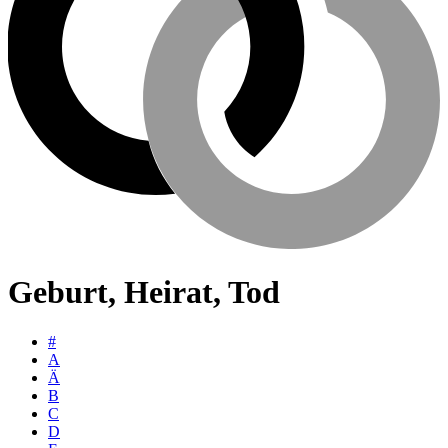
Geburt, Heirat, Tod
#
A
Ä
B
C
D