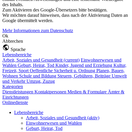
des Inhalts.
Zum Aktivieren des Google-Übersetzers bitte bestätigen.
Wir möchten darauf hinweisen, dass nach der Aktivierung Daten an
Google übermittelt werden.
Mehr Informationen zum Datenschutz
Ok
Abbrechen
Sprache
Lebensbereiche
Arbeit, Soziales und Gesundheit
(current)
Einwohnerwesen und
Wahlen
Geburt, Heirat, Tod
Kinder, Jugend und Erziehung
Kultur,
Freizeit, Sport
Oeffentliche Sicherheit u. Ordnung
Planen, Bauen,
Wohnen
Schule und Bildung
Steuern, Gebühren, Beiträge
Umwelt
und Verkehr
Umzug, Zuzug
Kategorien
Dienstleistungen
Kontaktpersonen
Medien & Formulare
Ämter &
Einrichtungen
Onlinedienste
Lebensbereiche
Arbeit, Soziales und Gesundheit
(aktiv)
Einwohnerwesen und Wahlen
Geburt, Heirat, Tod