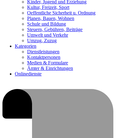
Kinder, Jugend und Erziehung
Kultur, Freizeit, Sport
Oeffentliche Sicherheit u. Ordnung
Planen, Bauen, Wohnen
Schule und Bildung
Steuern, Gebühren, Beiträge
Umwelt und Verkehr
Umzug, Zuzug
Kategorien
Dienstleistungen
Kontaktpersonen
Medien & Formulare
Ämter & Einrichtungen
Onlinedienste