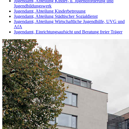
Jugendamt, Abteilung Kinder- u. Jugendförderung und
Jugendbildungswerk
Jugendamt, Abteilung Kinderbetreuung
Jugendamt, Abteilung Städtischer Sozialdienst
Jugendamt, Abteilung Wirtschaftliche Jugendhilfe, UVG und
AfA
Jugendamt, Einrichtungsaufsicht und Beratung freier Träger