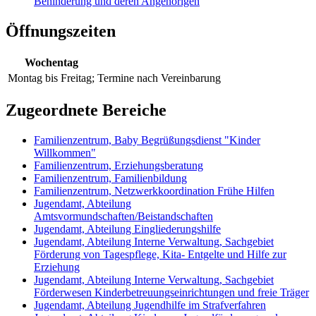
Behinderung und deren Angehörigen
Öffnungszeiten
Wochentag
Montag bis Freitag;
Termine nach Vereinbarung
Zugeordnete Bereiche
Familienzentrum, Baby Begrüßungsdienst "Kinder
Willkommen"
Familienzentrum, Erziehungsberatung
Familienzentrum, Familienbildung
Familienzentrum, Netzwerkkoordination Frühe Hilfen
Jugendamt, Abteilung
Amtsvormundschaften/Beistandschaften
Jugendamt, Abteilung Eingliederungshilfe
Jugendamt, Abteilung Interne Verwaltung, Sachgebiet
Förderung von Tagespflege, Kita- Entgelte und Hilfe zur
Erziehung
Jugendamt, Abteilung Interne Verwaltung, Sachgebiet
Förderwesen Kinderbetreuungseinrichtungen und freie Träger
Jugendamt, Abteilung Jugendhilfe im Strafverfahren