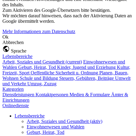
des Inhalts.
Zum Aktivieren des Google-Übersetzers bitte bestätigen.
Wir möchten darauf hinweisen, dass nach der Aktivierung Daten an
Google übermittelt werden.
Mehr Informationen zum Datenschutz
Ok
Abbrechen
Sprache
Lebensbereiche
Arbeit, Soziales und Gesundheit
(current)
Einwohnerwesen und
Wahlen
Geburt, Heirat, Tod
Kinder, Jugend und Erziehung
Kultur,
Freizeit, Sport
Oeffentliche Sicherheit u. Ordnung
Planen, Bauen,
Wohnen
Schule und Bildung
Steuern, Gebühren, Beiträge
Umwelt
und Verkehr
Umzug, Zuzug
Kategorien
Dienstleistungen
Kontaktpersonen
Medien & Formulare
Ämter &
Einrichtungen
Onlinedienste
Lebensbereiche
Arbeit, Soziales und Gesundheit
(aktiv)
Einwohnerwesen und Wahlen
Geburt, Heirat, Tod