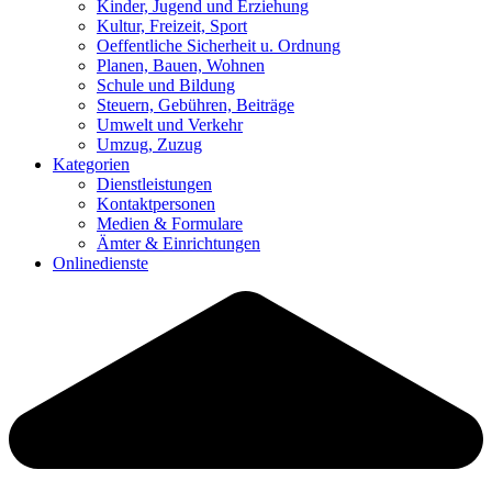
Kinder, Jugend und Erziehung
Kultur, Freizeit, Sport
Oeffentliche Sicherheit u. Ordnung
Planen, Bauen, Wohnen
Schule und Bildung
Steuern, Gebühren, Beiträge
Umwelt und Verkehr
Umzug, Zuzug
Kategorien
Dienstleistungen
Kontaktpersonen
Medien & Formulare
Ämter & Einrichtungen
Onlinedienste