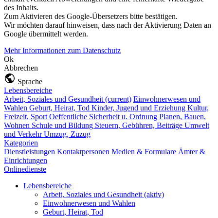
des Inhalts.
Zum Aktivieren des Google-Übersetzers bitte bestätigen.
Wir möchten darauf hinweisen, dass nach der Aktivierung Daten an
Google übermittelt werden.
Mehr Informationen zum Datenschutz
Ok
Abbrechen
Sprache
Lebensbereiche
Arbeit, Soziales und Gesundheit
(current)
Einwohnerwesen und
Wahlen
Geburt, Heirat, Tod
Kinder, Jugend und Erziehung
Kultur,
Freizeit, Sport
Oeffentliche Sicherheit u. Ordnung
Planen, Bauen,
Wohnen
Schule und Bildung
Steuern, Gebühren, Beiträge
Umwelt
und Verkehr
Umzug, Zuzug
Kategorien
Dienstleistungen
Kontaktpersonen
Medien & Formulare
Ämter &
Einrichtungen
Onlinedienste
Lebensbereiche
Arbeit, Soziales und Gesundheit
(aktiv)
Einwohnerwesen und Wahlen
Geburt, Heirat, Tod