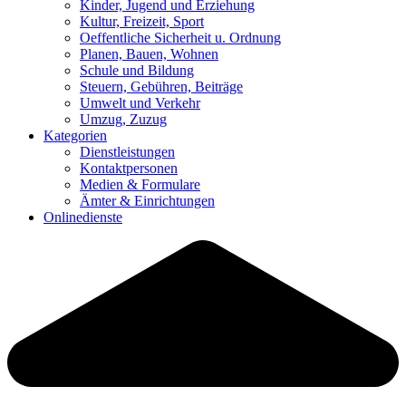
Kinder, Jugend und Erziehung
Kultur, Freizeit, Sport
Oeffentliche Sicherheit u. Ordnung
Planen, Bauen, Wohnen
Schule und Bildung
Steuern, Gebühren, Beiträge
Umwelt und Verkehr
Umzug, Zuzug
Kategorien
Dienstleistungen
Kontaktpersonen
Medien & Formulare
Ämter & Einrichtungen
Onlinedienste