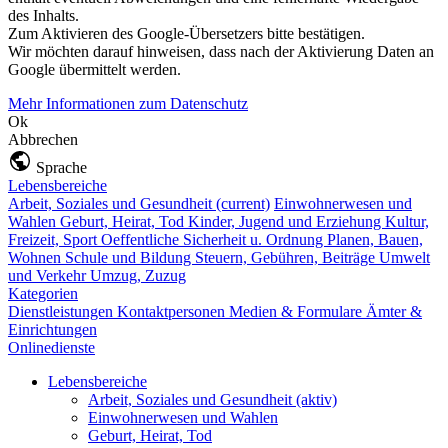
des Inhalts.
Zum Aktivieren des Google-Übersetzers bitte bestätigen.
Wir möchten darauf hinweisen, dass nach der Aktivierung Daten an
Google übermittelt werden.
Mehr Informationen zum Datenschutz
Ok
Abbrechen
Sprache
Lebensbereiche
Arbeit, Soziales und Gesundheit
(current)
Einwohnerwesen und
Wahlen
Geburt, Heirat, Tod
Kinder, Jugend und Erziehung
Kultur,
Freizeit, Sport
Oeffentliche Sicherheit u. Ordnung
Planen, Bauen,
Wohnen
Schule und Bildung
Steuern, Gebühren, Beiträge
Umwelt
und Verkehr
Umzug, Zuzug
Kategorien
Dienstleistungen
Kontaktpersonen
Medien & Formulare
Ämter &
Einrichtungen
Onlinedienste
Lebensbereiche
Arbeit, Soziales und Gesundheit
(aktiv)
Einwohnerwesen und Wahlen
Geburt, Heirat, Tod