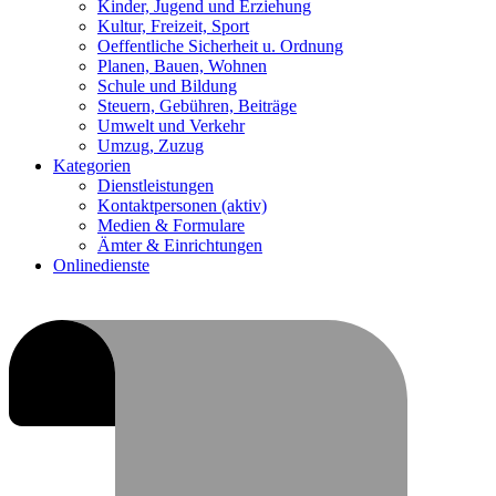
Kinder, Jugend und Erziehung
Kultur, Freizeit, Sport
Oeffentliche Sicherheit u. Ordnung
Planen, Bauen, Wohnen
Schule und Bildung
Steuern, Gebühren, Beiträge
Umwelt und Verkehr
Umzug, Zuzug
Kategorien
Dienstleistungen
Kontaktpersonen
(aktiv)
Medien & Formulare
Ämter & Einrichtungen
Onlinedienste