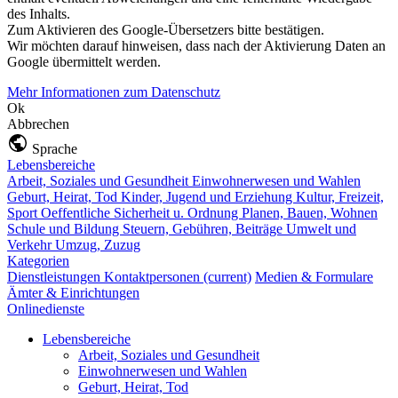
des Inhalts.
Zum Aktivieren des Google-Übersetzers bitte bestätigen.
Wir möchten darauf hinweisen, dass nach der Aktivierung Daten an
Google übermittelt werden.
Mehr Informationen zum Datenschutz
Ok
Abbrechen
Sprache
Lebensbereiche
Arbeit, Soziales und Gesundheit
Einwohnerwesen und Wahlen
Geburt, Heirat, Tod
Kinder, Jugend und Erziehung
Kultur, Freizeit,
Sport
Oeffentliche Sicherheit u. Ordnung
Planen, Bauen, Wohnen
Schule und Bildung
Steuern, Gebühren, Beiträge
Umwelt und
Verkehr
Umzug, Zuzug
Kategorien
Dienstleistungen
Kontaktpersonen
(current)
Medien & Formulare
Ämter & Einrichtungen
Onlinedienste
Lebensbereiche
Arbeit, Soziales und Gesundheit
Einwohnerwesen und Wahlen
Geburt, Heirat, Tod