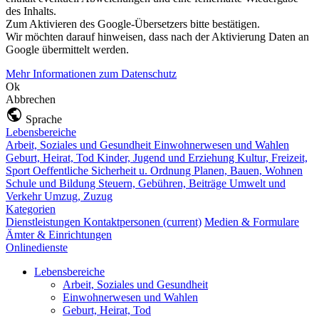
des Inhalts.
Zum Aktivieren des Google-Übersetzers bitte bestätigen.
Wir möchten darauf hinweisen, dass nach der Aktivierung Daten an
Google übermittelt werden.
Mehr Informationen zum Datenschutz
Ok
Abbrechen
Sprache
Lebensbereiche
Arbeit, Soziales und Gesundheit
Einwohnerwesen und Wahlen
Geburt, Heirat, Tod
Kinder, Jugend und Erziehung
Kultur, Freizeit,
Sport
Oeffentliche Sicherheit u. Ordnung
Planen, Bauen, Wohnen
Schule und Bildung
Steuern, Gebühren, Beiträge
Umwelt und
Verkehr
Umzug, Zuzug
Kategorien
Dienstleistungen
Kontaktpersonen
(current)
Medien & Formulare
Ämter & Einrichtungen
Onlinedienste
Lebensbereiche
Arbeit, Soziales und Gesundheit
Einwohnerwesen und Wahlen
Geburt, Heirat, Tod