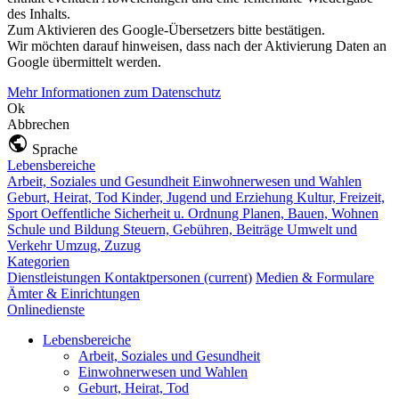
des Inhalts.
Zum Aktivieren des Google-Übersetzers bitte bestätigen.
Wir möchten darauf hinweisen, dass nach der Aktivierung Daten an
Google übermittelt werden.
Mehr Informationen zum Datenschutz
Ok
Abbrechen
Sprache
Lebensbereiche
Arbeit, Soziales und Gesundheit
Einwohnerwesen und Wahlen
Geburt, Heirat, Tod
Kinder, Jugend und Erziehung
Kultur, Freizeit,
Sport
Oeffentliche Sicherheit u. Ordnung
Planen, Bauen, Wohnen
Schule und Bildung
Steuern, Gebühren, Beiträge
Umwelt und
Verkehr
Umzug, Zuzug
Kategorien
Dienstleistungen
Kontaktpersonen
(current)
Medien & Formulare
Ämter & Einrichtungen
Onlinedienste
Lebensbereiche
Arbeit, Soziales und Gesundheit
Einwohnerwesen und Wahlen
Geburt, Heirat, Tod