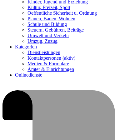
Kinder, Jugend und Erziehung
Kultur, Freizeit, Sport
Oeffentliche Sicherheit u. Ordnung
Planen, Bauen, Wohnen
Schule und Bildung
Steuern, Gebühren, Beiträge
Umwelt und Verkehr
Umzug, Zuzug
Kategorien
Dienstleistungen
Kontaktpersonen
(aktiv)
Medien & Formulare
Ämter & Einrichtungen
Onlinedienste