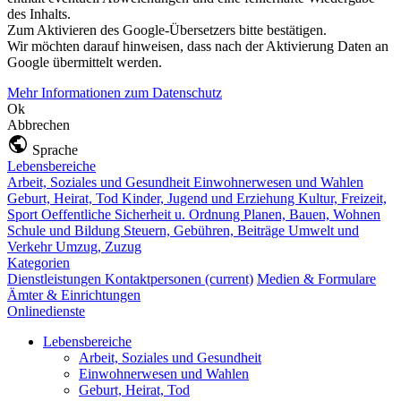
des Inhalts.
Zum Aktivieren des Google-Übersetzers bitte bestätigen.
Wir möchten darauf hinweisen, dass nach der Aktivierung Daten an
Google übermittelt werden.
Mehr Informationen zum Datenschutz
Ok
Abbrechen
Sprache
Lebensbereiche
Arbeit, Soziales und Gesundheit
Einwohnerwesen und Wahlen
Geburt, Heirat, Tod
Kinder, Jugend und Erziehung
Kultur, Freizeit,
Sport
Oeffentliche Sicherheit u. Ordnung
Planen, Bauen, Wohnen
Schule und Bildung
Steuern, Gebühren, Beiträge
Umwelt und
Verkehr
Umzug, Zuzug
Kategorien
Dienstleistungen
Kontaktpersonen
(current)
Medien & Formulare
Ämter & Einrichtungen
Onlinedienste
Lebensbereiche
Arbeit, Soziales und Gesundheit
Einwohnerwesen und Wahlen
Geburt, Heirat, Tod