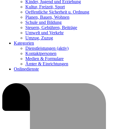
Kinder, Jugend und Erziehung
Kultur, Freizeit, Sport
Oeffentliche Sicherheit u. Ordnung
Planen, Bauen, Wohnen
Schule und Bildung
Steuern, Gebühren, Beiträge
Umwelt und Verkehr
Umzug, Zuzug
Kategorien
Dienstleistungen
(aktiv)
Kontaktpersonen
Medien & Formulare
Ämter & Einrichtungen
Onlinedienste