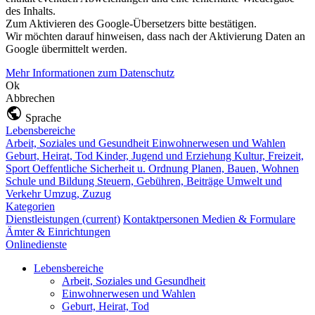
des Inhalts.
Zum Aktivieren des Google-Übersetzers bitte bestätigen.
Wir möchten darauf hinweisen, dass nach der Aktivierung Daten an
Google übermittelt werden.
Mehr Informationen zum Datenschutz
Ok
Abbrechen
Sprache
Lebensbereiche
Arbeit, Soziales und Gesundheit
Einwohnerwesen und Wahlen
Geburt, Heirat, Tod
Kinder, Jugend und Erziehung
Kultur, Freizeit,
Sport
Oeffentliche Sicherheit u. Ordnung
Planen, Bauen, Wohnen
Schule und Bildung
Steuern, Gebühren, Beiträge
Umwelt und
Verkehr
Umzug, Zuzug
Kategorien
Dienstleistungen
(current)
Kontaktpersonen
Medien & Formulare
Ämter & Einrichtungen
Onlinedienste
Lebensbereiche
Arbeit, Soziales und Gesundheit
Einwohnerwesen und Wahlen
Geburt, Heirat, Tod