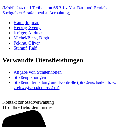
(
Mobilitäts- und Tiefbauamt 66.3.1 - Abt. Bau und Betrieb,
Sachgebiet Straßenneubau/-erhaltung
)
Hann
,
Ingmar
Herzog
,
Svenja
Krüger
,
Andreas
Michel-Beck
,
Birgit
Peking
,
Oliver
Stumpf
,
Ralf
Verwandte Dienstleistungen
Angabe von Straßenhöhen
Straßenplanungen
Straßenunterhaltung und-Kontrolle (Straßenschäden bzw.
Gehwegschäden bis 2 m²)
Kontakt zur Stadtverwaltung
115 - Ihre Behördennummer