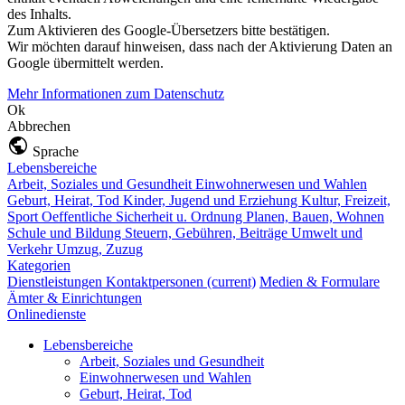
des Inhalts.
Zum Aktivieren des Google-Übersetzers bitte bestätigen.
Wir möchten darauf hinweisen, dass nach der Aktivierung Daten an
Google übermittelt werden.
Mehr Informationen zum Datenschutz
Ok
Abbrechen
Sprache
Lebensbereiche
Arbeit, Soziales und Gesundheit
Einwohnerwesen und Wahlen
Geburt, Heirat, Tod
Kinder, Jugend und Erziehung
Kultur, Freizeit,
Sport
Oeffentliche Sicherheit u. Ordnung
Planen, Bauen, Wohnen
Schule und Bildung
Steuern, Gebühren, Beiträge
Umwelt und
Verkehr
Umzug, Zuzug
Kategorien
Dienstleistungen
Kontaktpersonen
(current)
Medien & Formulare
Ämter & Einrichtungen
Onlinedienste
Lebensbereiche
Arbeit, Soziales und Gesundheit
Einwohnerwesen und Wahlen
Geburt, Heirat, Tod